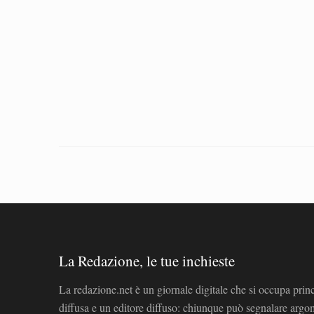
La Redazione, le tue inchieste
La redazione.net è un giornale digitale che si occupa prin
diffusa e un editore diffuso: chiunque può segnalare arg