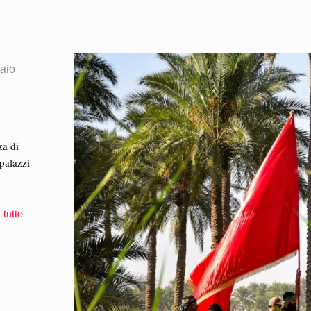
aio
za di
 palazzi
 tutto