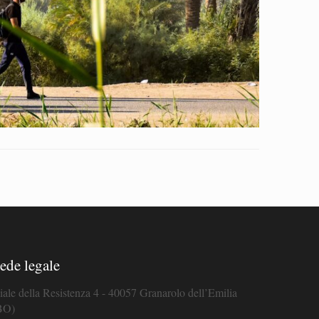
ede legale
iale della Resistenza 4 - 40057 Granarolo dell’Emilia
BO)