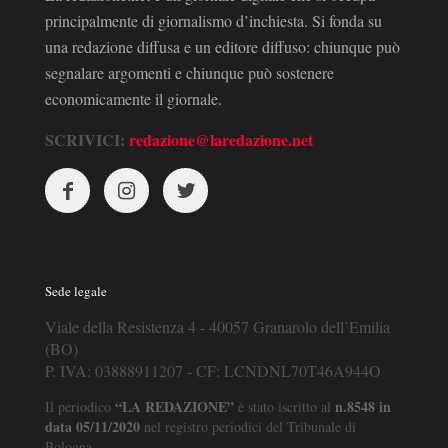
principalmente di giornalismo d’inchiesta. Si fonda su
una redazione diffusa e un editore diffuso: chiunque può
segnalare argomenti e chiunque può sostenere
economicamente il giornale.
SCRIVICI:
redazione@laredazione.net
Sede legale
Viale della Resistenza 4 - 40057 Granarolo dell’Emilia
(BO)
P. IVA: 03888911207 - CF: LCNDNL70T46A944O
“LA REDAZIONE”
n.8548 in
Il periodico
è stato iscritto al
data 05/11/2020
nel registro periodici del Tribunale di
Bologna.