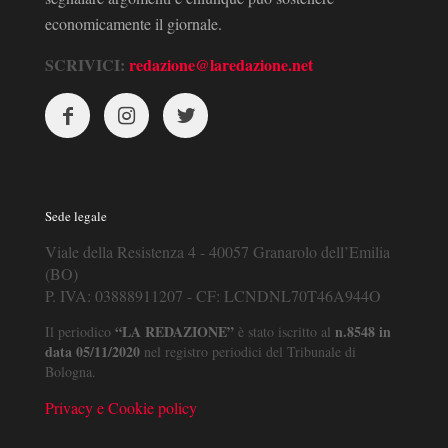
economicamente il giornale.
SCRIVICI:
redazione@laredazione.net
Sede legale
Viale della Resistenza 4 - 40057 Granarolo dell’Emilia
(BO)
P. IVA: 03888911207 - CF: LCNDNL70T46A944O
“LA REDAZIONE”
n.8548 in
Il periodico
è stato iscritto al
data 05/11/2020
nel registro periodici del Tribunale di
Bologna.
Privacy e Cookie policy