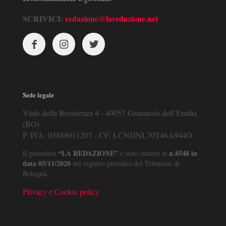
SCRIVICI:
redazione@laredazione.net
Sede legale
Viale della Resistenza 4 - 40057 Granarolo dell’Emilia
(BO)
P. IVA: 03888911207 - CF: LCNDNL70T46A944O
“LA REDAZIONE”
n.8548 in
Il periodico
è stato iscritto al
data 05/11/2020
nel registro periodici del Tribunale di
Bologna.
Privacy e Cookie policy