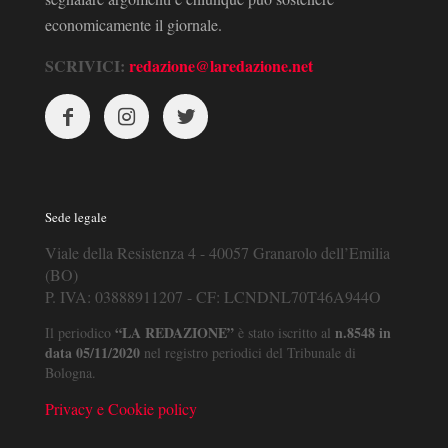
economicamente il giornale.
SCRIVICI:
redazione@laredazione.net
Sede legale
Viale della Resistenza 4 - 40057 Granarolo dell’Emilia
(BO)
P. IVA: 03888911207 - CF: LCNDNL70T46A944O
“LA REDAZIONE”
n.8548 in
Il periodico
è stato iscritto al
data 05/11/2020
nel registro periodici del Tribunale di
Bologna.
Privacy e Cookie policy