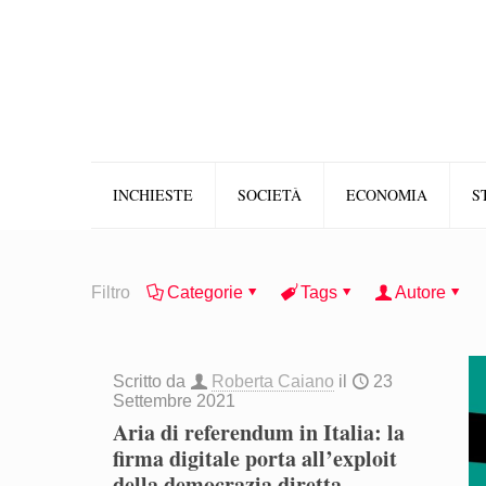
INCHIESTE
SOCIETÀ
ECONOMIA
S
Filtro
Categorie
Tags
Autore
Scritto da
Roberta Caiano
il
23
Settembre 2021
Aria di referendum in Italia: la
firma digitale porta all’exploit
della democrazia diretta