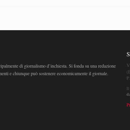
S
V
cipalmente di giornalismo d’inchiesta. Si fonda su una redazione
(
omenti e chiunque può sostenere economicamente il giornale.
P
Il
d
P