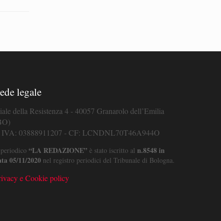
ede legale
iale della Resistenza 4 - 40057 Granarolo dell’Emilia
BO)
. IVA: 03888911207 - CF: LCNDNL70T46A944O
“LA REDAZIONE”
n.8548 in
 periodico
è stato iscritto al
ata 05/11/2020
nel registro periodici del Tribunale di Bologna.
rivacy e Cookie policy