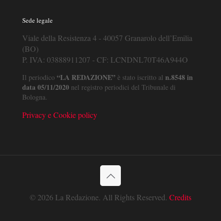
Sede legale
Viale della Resistenza 4 - 40057 Granarolo dell’Emilia
(BO)
P. IVA: 03888911207 - CF: LCNDNL70T46A944O
“LA REDAZIONE”
n.8548 in
Il periodico
è stato iscritto al
data 05/11/2020
nel registro periodici del Tribunale di
Bologna.
Privacy e Cookie policy
© 2026 La Redazione. All Rights Reserved.
Credits