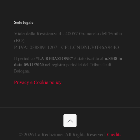
Sede legale
Viale della Resistenza 4 - 40057 Granarolo dell’Emilia
(BO)
P. IVA: 03888911207 - CF: LCNDNL70T46A944O
“LA REDAZIONE”
n.8548 in
Il periodico
è stato iscritto al
data 05/11/2020
nel registro periodici del Tribunale di
Bologna.
Privacy e Cookie policy
© 2026 La Redazione. All Rights Reserved.
Credits