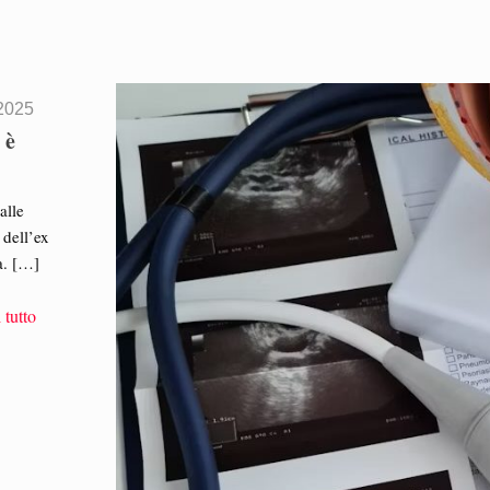
2025
 è
alle
 dell’ex
a.
[…]
 tutto