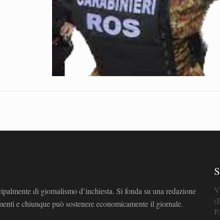
S
V
cipalmente di giornalismo d’inchiesta. Si fonda su una redazione
(
omenti e chiunque può sostenere economicamente il giornale.
P