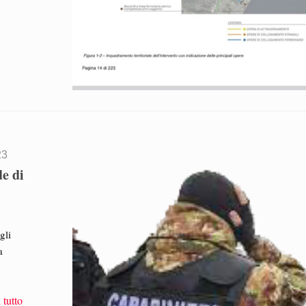
23
e di
a
gli
a
 tutto