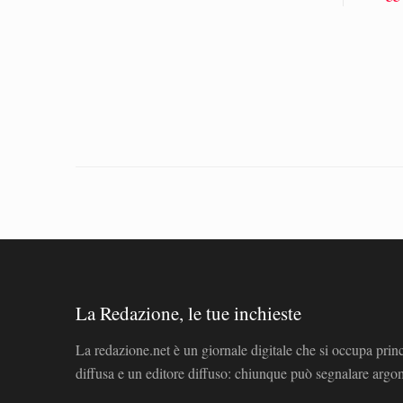
La Redazione, le tue inchieste
La redazione.net è un giornale digitale che si occupa prin
diffusa e un editore diffuso: chiunque può segnalare arg