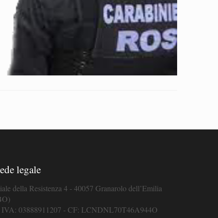
ede legale
iale della Resistenza 4 - 40057 Granarolo dell’Emilia
BO)
. IVA: 03888911207 - CF: LCNDNL70T46A944O