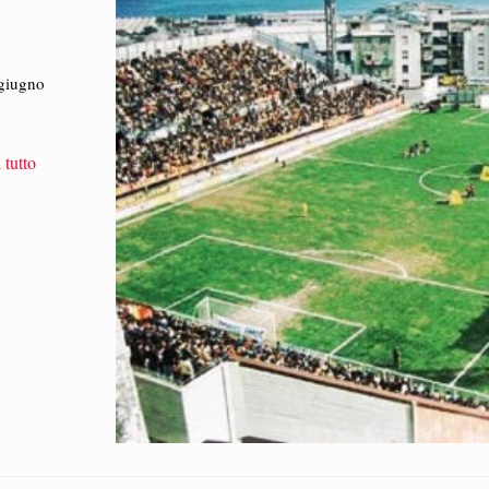
 giugno
 tutto