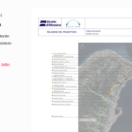
24
a
tretto
nistero
 tutto