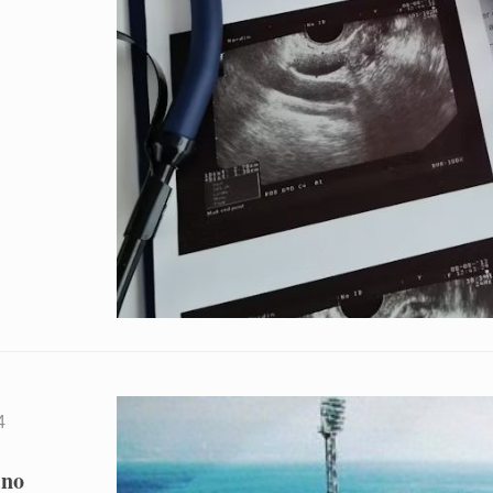
4
ino