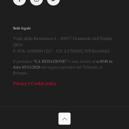
Sede legale
Viale della Resistenza 4 - 40057 Granarolo dell’Emilia
(BO)
P. IVA: 03888911207 - CF: LCNDNL70T46A944O
“LA REDAZIONE”
n.8548 in
Il periodico
è stato iscritto al
data 05/11/2020
nel registro periodici del Tribunale di
Bologna.
Privacy e Cookie policy