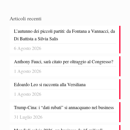
Articoli recenti
L’autunno dei piccoli partiti: da Fontana a Vannacci, da
Di Battista a Silvia Salis
6 Agosto 2026
Anthony Fauci, sarà citato per oltraggio al Congresso?
1 Agosto 2026
Edoardo Leo si racconta alla Versiliana
1 Agosto 2026
Trump-Cina: i “dati rubati” si annacquano nel business
31 Luglio 2026