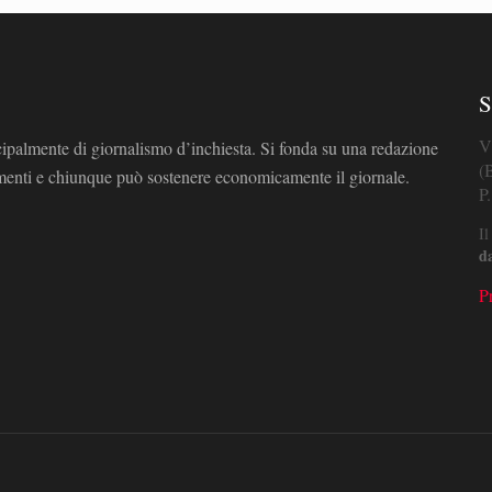
S
V
cipalmente di giornalismo d’inchiesta. Si fonda su una redazione
(
omenti e chiunque può sostenere economicamente il giornale.
P
Il
d
P