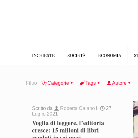
INCHIESTE
SOCIETÀ
ECONOMIA
S
Filtro
Categorie
Tags
Autore
Scritto da
Roberta Caiano
il
27
Luglio 2021
Voglia di leggere, l’editoria
cresce: 15 milioni di libri
venduti in sei mesi