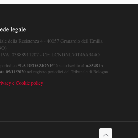
ede legale
iale della Resistenza 4 - 40057 Granarolo dell’Emilia
BO)
. IVA: 03888911207 - CF: LCNDNL70T46A944O
“LA REDAZIONE”
n.8548 in
 periodico
è stato iscritto al
ata 05/11/2020
nel registro periodici del Tribunale di Bologna.
rivacy e Cookie policy