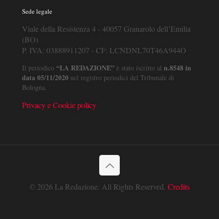
Sede legale
Viale della Resistenza 4 - 40057 Granarolo dell’Emilia
(BO)
P. IVA: 03888911207 - CF: LCNDNL70T46A944O
“LA REDAZIONE”
n.8548 in
Il periodico
è stato iscritto al
data 05/11/2020
nel registro periodici del Tribunale di
Bologna.
Privacy e Cookie policy
© 2026 La Redazione. All Rights Reserved.
Credits