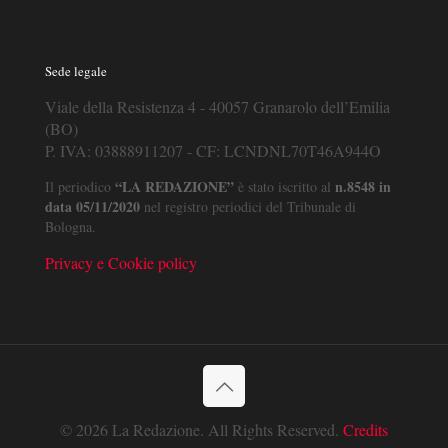
Sede legale
Viale della Resistenza 4 - 40057 Granarolo dell’Emilia
(BO)
P. IVA: 03888911207 - CF: LCNDNL70T46A944O
“LA REDAZIONE”
n.8548 in
Il periodico
è stato iscritto al
data 05/11/2020
nel registro periodici del Tribunale di
Bologna.
Privacy e Cookie policy
© 2026 La Redazione. All Rights Reserved.
Credits