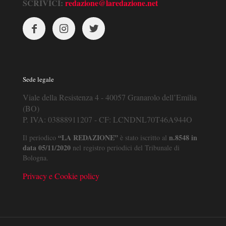
SCRIVICI:
redazione@laredazione.net
Sede legale
Viale della Resistenza 4 - 40057 Granarolo dell’Emilia
(BO)
P. IVA: 03888911207 - CF: LCNDNL70T46A944O
“LA REDAZIONE”
n.8548 in
Il periodico
è stato iscritto al
data 05/11/2020
nel registro periodici del Tribunale di
Bologna.
Privacy e Cookie policy