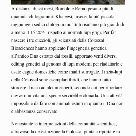
A distanza di sei mesi, Romolo e Remo pesano più di
quaranta chilogrammi. Khaleesi, invece, la più piccola,
raggiunge i sedici chilogrammi. Tutti risultano più grandi di
almeno il 15-20% rispetto ai normali lupi grigi. Per far
nascere i tre cuccioli, gli scienziati della Colossal
Biosciences hanno applicato l’ingegneria genetica
all’antico Dna estratto dai fossili, apportato venti diversi
editing genetici al genoma di lupi moderni per riadattarlo e
usato cagne domestiche come madri surrogate. I meta-lupi
della Colossal sono esemplari ibridi, che hanno fatto
storcere il naso ad alcuni esperti, secondo cui per riportare
davvero in vita una specie servirebbe clonarla. Una attività
impossibile da fare con animali estinti in quanto il Dna non
è abbastanza conservato.
Nonostante le interpretazioni della comunità scientifica,
attraverso la de-estinzione la Colossal punta a riportare in