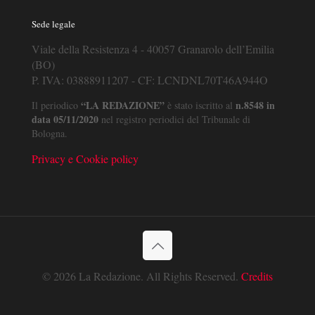
Sede legale
Viale della Resistenza 4 - 40057 Granarolo dell’Emilia
(BO)
P. IVA: 03888911207 - CF: LCNDNL70T46A944O
“LA REDAZIONE”
n.8548 in
Il periodico
è stato iscritto al
data 05/11/2020
nel registro periodici del Tribunale di
Bologna.
Privacy e Cookie policy
© 2026 La Redazione. All Rights Reserved.
Credits