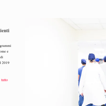
ienti
iogrammi
dome e
 di
al 2019
 tutto