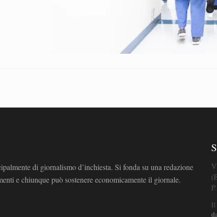
S
V
cipalmente di giornalismo d’inchiesta. Si fonda su una redazione
(
omenti e chiunque può sostenere economicamente il giornale.
P
Il
d