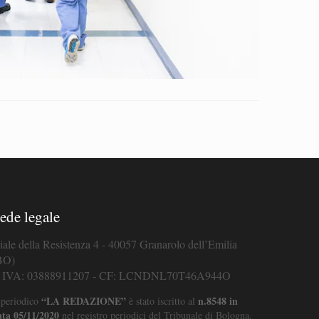
ede legale
iale della Resistenza 4 - 40057 Granarolo dell’Emilia
BO)
. IVA: 03888911207 - CF: LCNDNL70T46A944O
“LA REDAZIONE”
n.8548 in
 periodico
è stato iscritto al
ata 05/11/2020
nel registro periodici del Tribunale di Bologna.