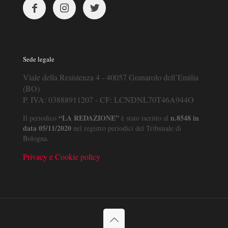
Sede legale
Viale della Resistenza 4 - 40057 Granarolo dell’Emilia
(BO)
P. IVA: 03888911207 - CF: LCNDNL70T46A944O
“LA REDAZIONE”
n.8548 in
Il periodico
è stato iscritto al
data 05/11/2020
nel registro periodici del Tribunale di
Bologna.
Privacy e Cookie policy