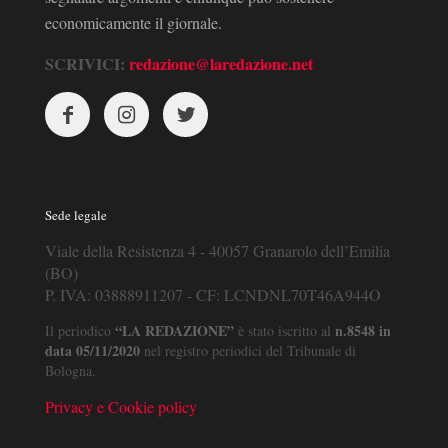
economicamente il giornale.
SCRIVICI:
redazione@laredazione.net
Sede legale
Viale della Resistenza 4 - 40057 Granarolo dell’Emilia
(BO)
P. IVA: 03888911207 - CF: LCNDNL70T46A944O
“LA REDAZIONE”
n.8548 in
Il periodico
è stato iscritto al
data 05/11/2020
nel registro periodici del Tribunale di
Bologna.
Privacy e Cookie policy