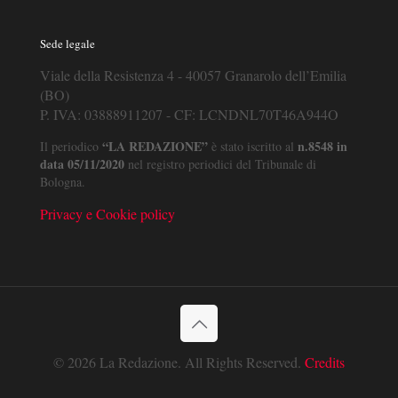
Sede legale
Viale della Resistenza 4 - 40057 Granarolo dell’Emilia
(BO)
P. IVA: 03888911207 - CF: LCNDNL70T46A944O
“LA REDAZIONE”
n.8548 in
Il periodico
è stato iscritto al
data 05/11/2020
nel registro periodici del Tribunale di
Bologna.
Privacy e Cookie policy
© 2026 La Redazione. All Rights Reserved.
Credits