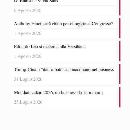
Di Battista a Silvia Salis
6 Agosto 2026
Anthony Fauci, sarà citato per oltraggio al Congresso?
1 Agosto 2026
Edoardo Leo si racconta alla Versiliana
1 Agosto 2026
Trump-Cina: i “dati rubati” si annacquano nel business
31 Luglio 2026
Mondiali calcio 2026, un business da 15 miliardi
25 Luglio 2026