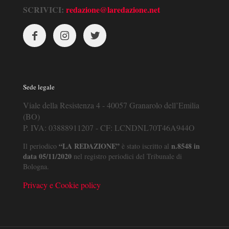
SCRIVICI:
redazione@laredazione.net
Sede legale
Viale della Resistenza 4 - 40057 Granarolo dell’Emilia
(BO)
P. IVA: 03888911207 - CF: LCNDNL70T46A944O
“LA REDAZIONE”
n.8548 in
Il periodico
è stato iscritto al
data 05/11/2020
nel registro periodici del Tribunale di
Bologna.
Privacy e Cookie policy