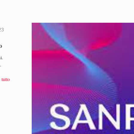
23
o
i.
.
 tutto