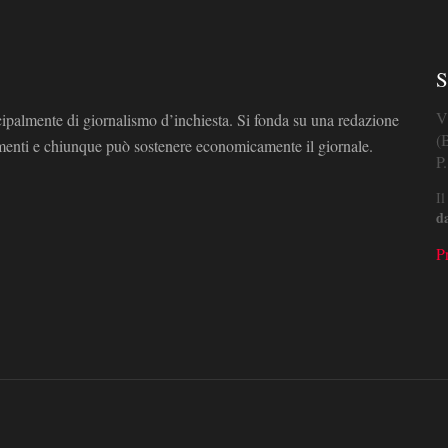
S
V
cipalmente di giornalismo d’inchiesta. Si fonda su una redazione
(
omenti e chiunque può sostenere economicamente il giornale.
P
Il
d
P