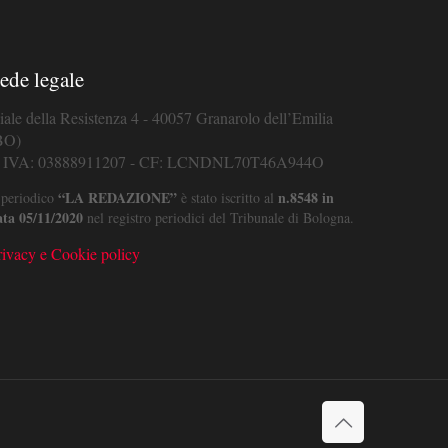
ede legale
iale della Resistenza 4 - 40057 Granarolo dell’Emilia
BO)
. IVA: 03888911207 - CF: LCNDNL70T46A944O
“LA REDAZIONE”
n.8548 in
 periodico
è stato iscritto al
ata 05/11/2020
nel registro periodici del Tribunale di Bologna.
rivacy e Cookie policy