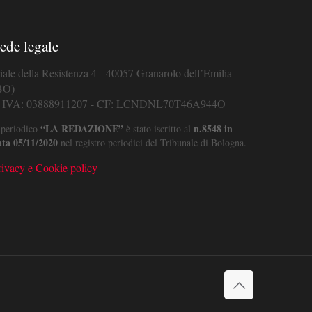
ede legale
iale della Resistenza 4 - 40057 Granarolo dell’Emilia
BO)
. IVA: 03888911207 - CF: LCNDNL70T46A944O
“LA REDAZIONE”
n.8548 in
 periodico
è stato iscritto al
ata 05/11/2020
nel registro periodici del Tribunale di Bologna.
rivacy e Cookie policy