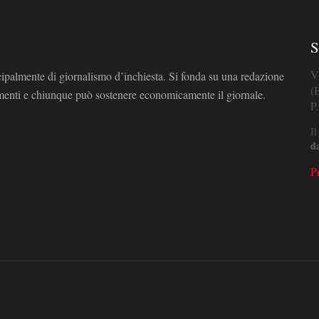
S
V
cipalmente di giornalismo d’inchiesta. Si fonda su una redazione
(
omenti e chiunque può sostenere economicamente il giornale.
P
Il
d
P