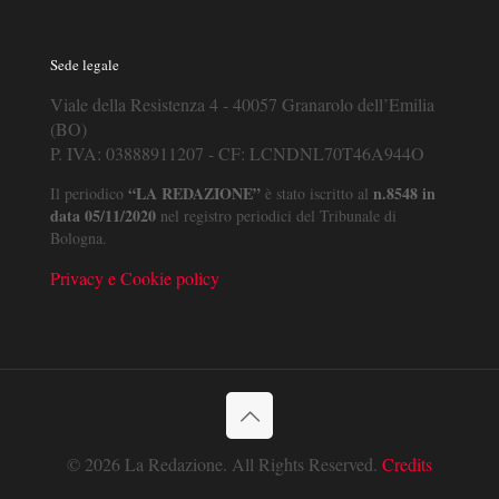
Sede legale
Viale della Resistenza 4 - 40057 Granarolo dell’Emilia
(BO)
P. IVA: 03888911207 - CF: LCNDNL70T46A944O
“LA REDAZIONE”
n.8548 in
Il periodico
è stato iscritto al
data 05/11/2020
nel registro periodici del Tribunale di
Bologna.
Privacy e Cookie policy
© 2026 La Redazione. All Rights Reserved.
Credits