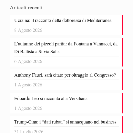
Articoli recenti
Ucraina: il racconto della dottoressa di Mediterranea
8 Agosto 2026
L’autunno dei piccoli partiti: da Fontana a Vannacci, da
Di Battista a Silvia Salis
6 Agosto 2026
Anthony Fauci, sarà citato per oltraggio al Congresso?
1 Agosto 2026
Edoardo Leo si racconta alla Versiliana
1 Agosto 2026
Trump-Cina: i “dati rubati” si annacquano nel business
31 Luglio 2026