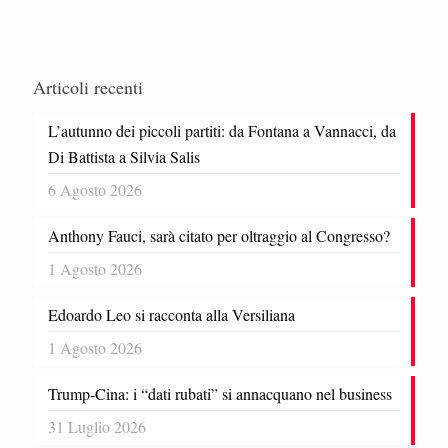
Articoli recenti
L’autunno dei piccoli partiti: da Fontana a Vannacci, da
Di Battista a Silvia Salis
6 Agosto 2026
Anthony Fauci, sarà citato per oltraggio al Congresso?
1 Agosto 2026
Edoardo Leo si racconta alla Versiliana
1 Agosto 2026
Trump-Cina: i “dati rubati” si annacquano nel business
31 Luglio 2026