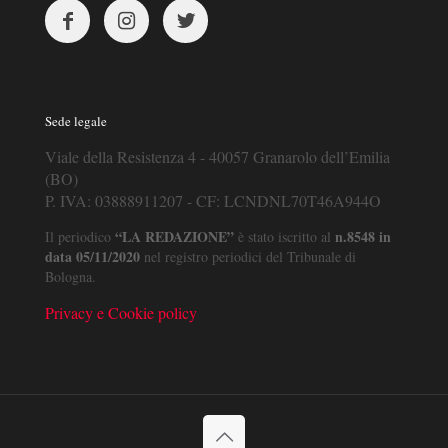
Sede legale
Viale della Resistenza 4 - 40057 Granarolo dell’Emilia
(BO)
P. IVA: 03888911207 - CF: LCNDNL70T46A944O
“LA REDAZIONE”
n.8548 in
Il periodico
è stato iscritto al
data 05/11/2020
nel registro periodici del Tribunale di
Bologna.
Privacy e Cookie policy