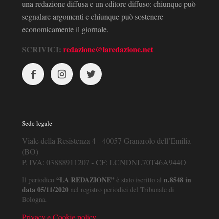
una redazione diffusa e un editore diffuso: chiunque può
segnalare argomenti e chiunque può sostenere
economicamente il giornale.
SCRIVICI:
redazione@laredazione.net
Sede legale
Viale della Resistenza 4 - 40057 Granarolo dell’Emilia
(BO)
P. IVA: 03888911207 - CF: LCNDNL70T46A944O
“LA REDAZIONE”
n.8548 in
Il periodico
è stato iscritto al
data 05/11/2020
nel registro periodici del Tribunale di
Bologna.
Privacy e Cookie policy