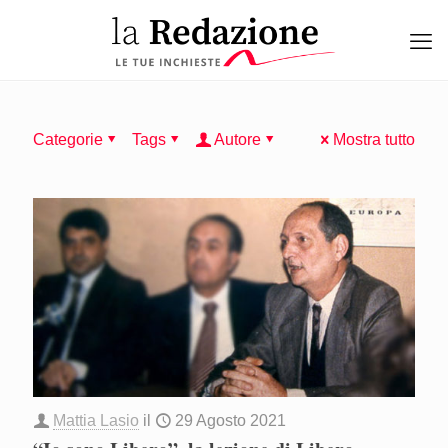
Categorie
Tags
Autore
Mostra tutto
Mattia Lasio
il
29 Agosto 2021