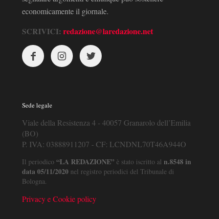
economicamente il giornale.
SCRIVICI:
redazione@laredazione.net
Sede legale
Viale della Resistenza 4 - 40057 Granarolo dell’Emilia
(BO)
P. IVA: 03888911207 - CF: LCNDNL70T46A944O
“LA REDAZIONE”
n.8548 in
Il periodico
è stato iscritto al
data 05/11/2020
nel registro periodici del Tribunale di
Bologna.
Privacy e Cookie policy