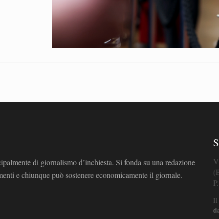
S
V
cipalmente di giornalismo d’inchiesta. Si fonda su una redazione
(
omenti e chiunque può sostenere economicamente il giornale.
P
Il
d