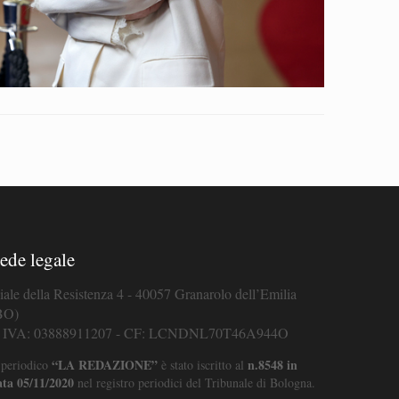
ede legale
iale della Resistenza 4 - 40057 Granarolo dell’Emilia
BO)
. IVA: 03888911207 - CF: LCNDNL70T46A944O
“LA REDAZIONE”
n.8548 in
 periodico
è stato iscritto al
ata 05/11/2020
nel registro periodici del Tribunale di Bologna.