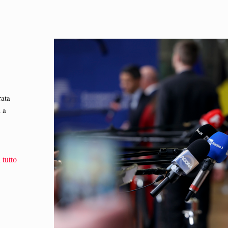
rata
 a
 tutto