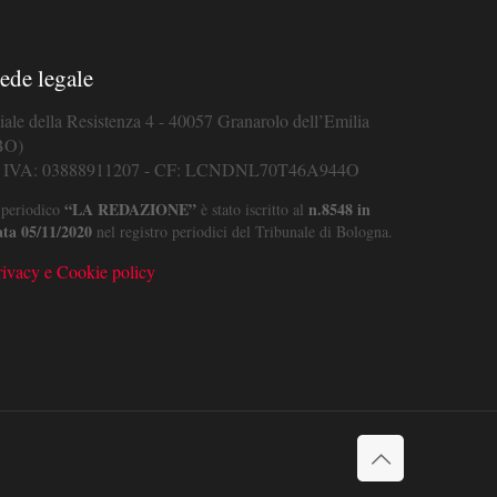
ede legale
iale della Resistenza 4 - 40057 Granarolo dell’Emilia
BO)
. IVA: 03888911207 - CF: LCNDNL70T46A944O
“LA REDAZIONE”
n.8548 in
 periodico
è stato iscritto al
ata 05/11/2020
nel registro periodici del Tribunale di Bologna.
rivacy e Cookie policy