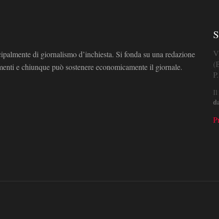
S
V
cipalmente di giornalismo d’inchiesta. Si fonda su una redazione
(
omenti e chiunque può sostenere economicamente il giornale.
P
Il
d
P