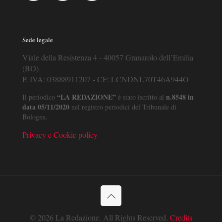
Sede legale
Viale della Resistenza 4 - 40057 Granarolo dell’Emilia
(BO)
P. IVA: 03888911207 - CF: LCNDNL70T46A944O
“LA REDAZIONE”
n.8548 in
Il periodico
è stato iscritto al
data 05/11/2020
nel registro periodici del Tribunale di
Bologna.
Privacy e Cookie policy
© 2026 La Redazione. All Rights Reserved.
Credits