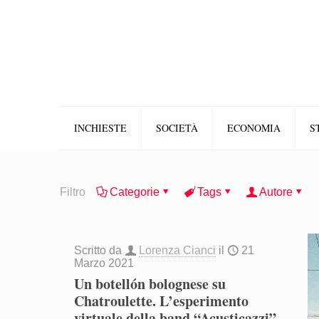
INCHIESTE
SOCIETÀ
ECONOMIA
S
Filtro
Categorie
Tags
Autore
Scritto da
Lorenza Cianci
il
21
Marzo 2021
Un botellón bolognese su
Chatroulette. L’esperimento
virtuale della band “Acusticazzi”