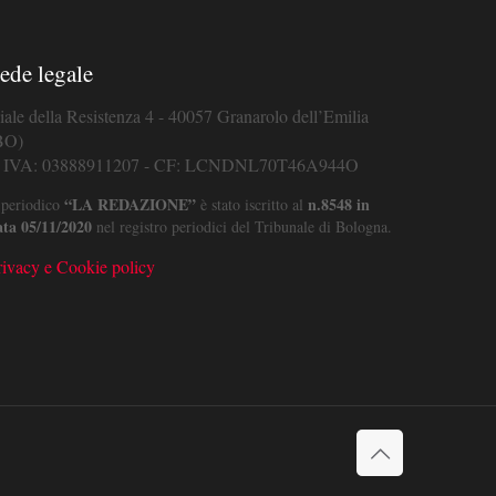
ede legale
iale della Resistenza 4 - 40057 Granarolo dell’Emilia
BO)
. IVA: 03888911207 - CF: LCNDNL70T46A944O
“LA REDAZIONE”
n.8548 in
 periodico
è stato iscritto al
ata 05/11/2020
nel registro periodici del Tribunale di Bologna.
rivacy e Cookie policy