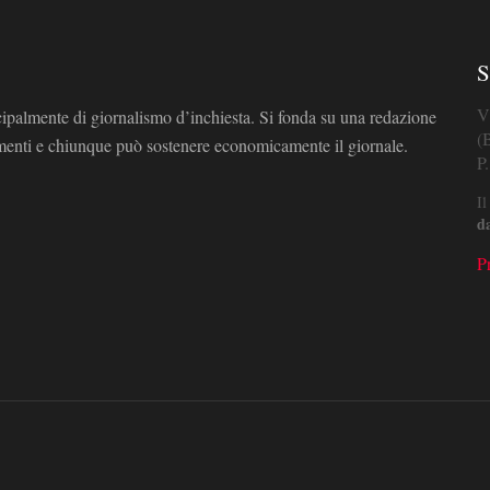
S
V
cipalmente di giornalismo d’inchiesta. Si fonda su una redazione
(
omenti e chiunque può sostenere economicamente il giornale.
P
Il
d
P