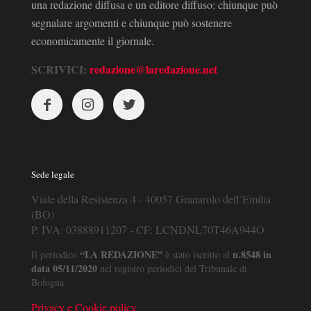
una redazione diffusa e un editore diffuso: chiunque può
segnalare argomenti e chiunque può sostenere
economicamente il giornale.
SCRIVICI:
redazione@laredazione.net
Sede legale
Viale della Resistenza 4 - 40057 Granarolo dell’Emilia
(BO)
P. IVA: 03888911207 - CF: LCNDNL70T46A944O
“LA REDAZIONE”
n.8548 in
Il periodico
è stato iscritto al
data 05/11/2020
nel registro periodici del Tribunale di
Bologna.
Privacy e Cookie policy