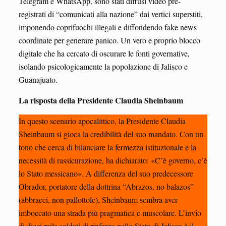
Telegram e WhatsApp, sono stati diffusi video pre-
registrati di “comunicati alla nazione” dai vertici superstiti,
imponendo coprifuochi illegali e diffondendo fake news
coordinate per generare panico. Un vero e proprio blocco
digitale che ha cercato di oscurare le fonti governative,
isolando psicologicamente la popolazione di Jalisco e
Guanajuato.
La risposta della Presidente Claudia Sheinbaum
In questo scenario apocalittico, la Presidente Claudia
Sheinbaum si gioca la credibilità del suo mandato. Con un
tono che cerca di bilanciare la fermezza istituzionale e la
necessità di rassicurazione, ha dichiarato: «C’è governo, c’è
lo Stato messicano». A differenza del suo predecessore
Obrador, portatore della dottrina “Abrazos, no balazos”
(abbracci, non pallottole), Sheinbaum sembra aver
imboccato una strada più pragmatica e muscolare. L’invio
di dieci mila soldati di rinforzo nello Stato di Jalisco è il