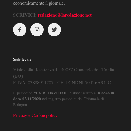
economicamente il giornale.
SCRIVICI:
redazione@laredazione.net
Sede legale
Viale della Resistenza 4 - 40057 Granarolo dell’Emilia
(BO)
P. IVA: 03888911207 - CF: LCNDNL70T46A944O
“LA REDAZIONE”
n.8548 in
Il periodico
è stato iscritto al
data 05/11/2020
nel registro periodici del Tribunale di
Bologna.
Privacy e Cookie policy