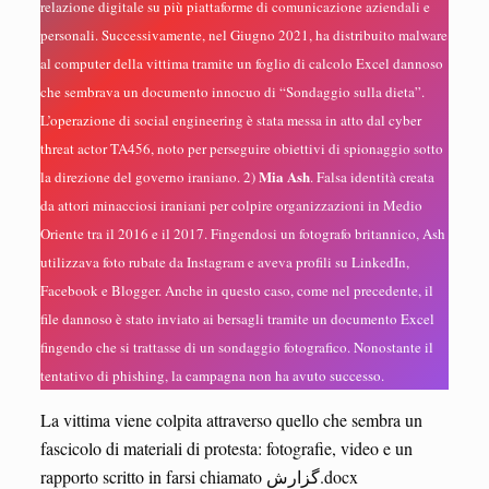
relazione digitale su più piattaforme di comunicazione aziendali e
personali. Successivamente, nel Giugno 2021, ha distribuito malware
al computer della vittima tramite un foglio di calcolo Excel dannoso
che sembrava un documento innocuo di “Sondaggio sulla dieta”.
L’operazione di social engineering è stata messa in atto dal cyber
threat actor TA456, noto per perseguire obiettivi di spionaggio sotto
Mia Ash
la direzione del governo iraniano. 2)
. Falsa identità creata
da attori minacciosi iraniani per colpire organizzazioni in Medio
Oriente tra il 2016 e il 2017. Fingendosi un fotografo britannico, Ash
utilizzava foto rubate da Instagram e aveva profili su LinkedIn,
Facebook e Blogger. Anche in questo caso, come nel precedente, il
file dannoso è stato inviato ai bersagli tramite un documento Excel
fingendo che si trattasse di un sondaggio fotografico. Nonostante il
tentativo di phishing, la campagna non ha avuto successo.
La vittima viene colpita attraverso quello che sembra un
fascicolo di materiali di protesta: fotografie, video e un
rapporto scritto in farsi chiamato گزارش.docx