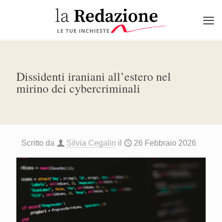
Dissidenti iraniani all’estero nel
mirino dei cybercriminali
Scritto da
Silvia Cegalin
il
26 Febbraio 2026