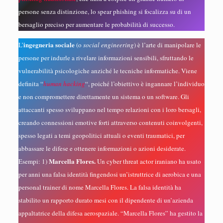
persone senza distinzione, lo spear phishing si focalizza su di un
bersaglio preciso per aumentare le probabilità di successo.
ingegneria sociale
L’
(o
social engineering
) è l’arte di manipolare le
persone per indurle a rivelare informazioni sensibili, sfruttando le
vulnerabilità psicologiche anziché le tecniche informatiche. Viene
definita “
human hacking
“, poiché l’obiettivo è ingannare l’individuo
e non compromettere direttamente un sistema o un software. Gli
attaccanti spesso sviluppano nel tempo relazioni con i loro bersagli,
creando connessioni emotive forti attraverso contenuti coinvolgenti,
spesso legati a temi geopolitici attuali o eventi traumatici, per
abbassare le difese e ottenere informazioni o azioni desiderate.
Marcella Flores.
Esempi: 1)
Un cyber threat actor iraniano ha usato
per anni una falsa identità fingendosi un’istruttrice di aerobica e una
personal trainer di nome Marcella Flores. La falsa identità ha
stabilito un rapporto durato mesi con il dipendente di un’azienda
appaltatrice della difesa aerospaziale. “Marcella Flores” ha gestito la