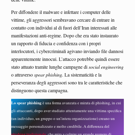
Per diffondere il malware e infettare i computer delle
vittime, gli aggressori sembravano cercare di entrare in
contatto con individui al di fuori dell’Iran interessati alle
manifestazioni anti-regime. Dopo che era stato instaurato
un rapporto di fiducia e confidenza con i propri
interlocutori, i cybercriminali agivano inviando file dannosi
apparentemente innocui. L’attacco potrebbe quindi essere
stato attuato tramite lunghe campagne di
social engineering
o attraverso
spear phishing
. La sistematicità e la
perseveranza degli aggressori sono tra le caratteristiche che
distinguono questa campagna.
Lo spear phishing
è una forma avanzata e mirata di phishing, in cui
gli attaccanti, dopo aver studiato attentamente una vittima specifica
(un individuo, un gruppo o un’intera organizzazione) creano un
messaggio personalizzato e molto credibile. A differenza del
phishing tradizionale
, che mira a colpire un grande numero di