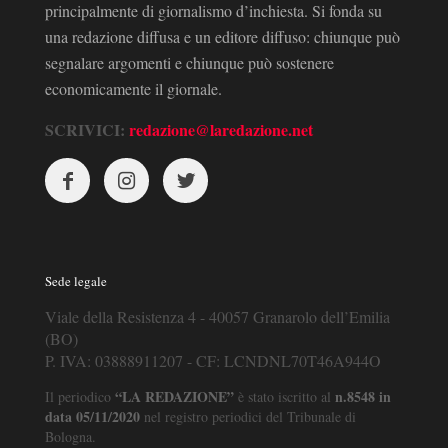
principalmente di giornalismo d’inchiesta. Si fonda su
una redazione diffusa e un editore diffuso: chiunque può
segnalare argomenti e chiunque può sostenere
economicamente il giornale.
SCRIVICI:
redazione@laredazione.net
Sede legale
Viale della Resistenza 4 - 40057 Granarolo dell’Emilia
(BO)
P. IVA: 03888911207 - CF: LCNDNL70T46A944O
“LA REDAZIONE”
n.8548 in
Il periodico
è stato iscritto al
data 05/11/2020
nel registro periodici del Tribunale di
Bologna.