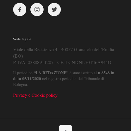
Sede legale
Viale della Resistenza 4 - 40057 Granarolo dell’Emilia
(BO)
P. IVA: 03888911207 - CF: LCNDNL70T46A944O
“LA REDAZIONE”
n.8548 in
Il periodico
è stato iscritto al
data 05/11/2020
nel registro periodici del Tribunale di
Bologna.
Privacy e Cookie policy