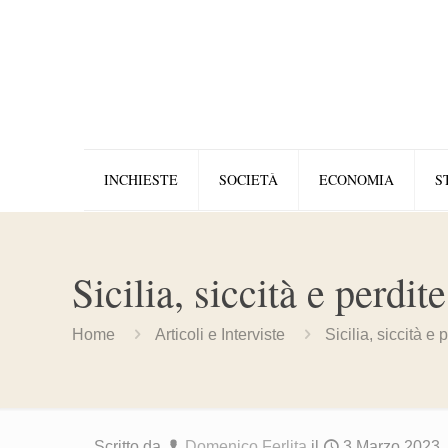
INCHIESTE
SOCIETÀ
ECONOMIA
S
Sicilia, siccità e perdit
Home
Articoli e Interviste
Sicilia, siccità e
Scritto da
Domenico Ferlita
il
3 Marzo 2023