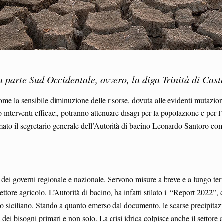
 parte Sud Occidentale, ovvero, la diga Trinità di Caste
come la sensibile diminuzione delle risorse, dovuta alle evidenti mutazion
interventi efficaci, potranno attenuare disagi per la popolazione e per l’
rmato il segretario generale dell’Autorità di bacino Leonardo Santoro com
ei governi regionale e nazionale. Servono misure a breve e a lungo termin
settore agricolo. L’Autorità di bacino, ha infatti stilato il “Report 2022”
itorio siciliano. Stando a quanto emerso dal documento, le scarse precipit
dei bisogni primari e non solo. La crisi idrica colpisce anche il settore 