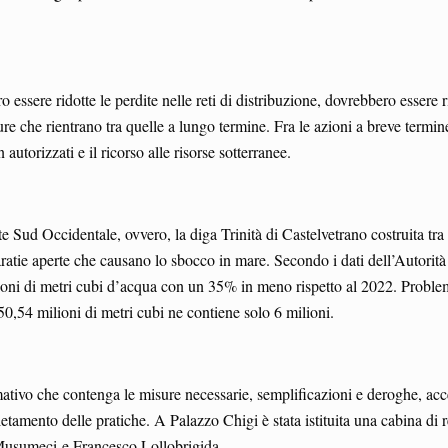
 essere ridotte le perdite nelle reti di distribuzione, dovrebbero essere r
ure che rientrano tra quelle a lungo termine. Fra le azioni a breve termi
n autorizzati e il ricorso alle risorse sotterranee.
rte Sud Occidentale, ovvero, la diga Trinità di Castelvetrano costruita tr
ratie aperte che causano lo sbocco in mare. Secondo i dati dell’Autorità d
ilioni di metri cubi d’acqua con un 35% in meno rispetto al 2022. Proble
50,54 milioni di metri cubi ne contiene solo 6 milioni.
tivo che contenga le misure necessarie, semplificazioni e deroghe, accele
mento delle pratiche. A Palazzo Chigi è stata istituita una cabina di regi
o Musumeci e Francesco Lollobrigida.