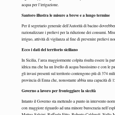
acqua per l’irrigazione.
Santoro illustra le misure a breve e a lungo termine
Per il segretario generale dell’Autorità di bacino dovrebbero
razionalizzare i prelievi per la riduzione dei consumi. Mis
irriguo, attività di vigilanza al fine di prevenire prelievi no
Ecco i dati del territorio siciliano
In Sicilia, l’area maggiormente colpita risulta essere la pa
idrica ma che ha un livello di acqua bassissimo e con le pa
gli invasi presenti sul territorio contengono più di 374 m
provincia di Enna che, nonostante abbia una capacità di 1
Governo a lavoro per fronteggiare la siccità
Intanto il Governo sta mettendo a punto in intervento norma
con maggiore riguardo ad una minore burocrazia nell’espleta
Matteo Salvini, Raffaele Fitto, Roberto Calderoli, Nell