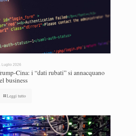
 Luglio 2026
rump-Cina: i “dati rubati” si annacquano
el business
Leggi tutto