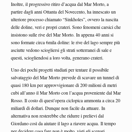
Inoltre, il progressivo ritiro d’acqua dal Mar Morto, a
partire dagli anni Ottanta del Novecento, ha innescato un
ulteriore processo chiamato “Sinkholes”, ovvero la nascita
delle doline, veri e propri crateri. Sono fenomeni carsici che
insistono sulle rive del Mar Morto. In appena 40 anni si
sono formate circa 6mila doline: le rive del lago sempre più
asciutte vedono sciogliersi gli strati sotterranei di sale e
questi, sciogliendosi a loro volta, generano crateri.
Uno dei pochi progetti studiati per tentare il possibile
salvataggio del Mar Morto prevede di scavare un tunnel di
quasi 180 km per approvvigionare di 200 milioni di metri
cubi all’anno il Mar Morto con l’acqua proveniente dal Mar
Rosso. Il costo di quest’opera ciclopica ammonta a circa 20
miliardi di dollari. Dunque non facile da attuare. In
alternativa non resterebbe che ridurre i prelievi dal
Giordano così da aiutare il lago a riavere acqua. Il tempo
per decidere cosa fare non è molto, visti gli scenari