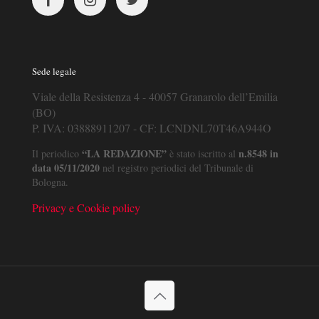
Sede legale
Viale della Resistenza 4 - 40057 Granarolo dell’Emilia
(BO)
P. IVA: 03888911207 - CF: LCNDNL70T46A944O
“LA REDAZIONE”
n.8548 in
Il periodico
è stato iscritto al
data 05/11/2020
nel registro periodici del Tribunale di
Bologna.
Privacy e Cookie policy