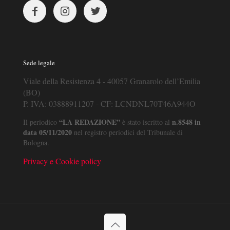
Sede legale
Viale della Resistenza 4 - 40057 Granarolo dell’Emilia
(BO)
P. IVA: 03888911207 - CF: LCNDNL70T46A944O
“LA REDAZIONE”
n.8548 in
Il periodico
è stato iscritto al
data 05/11/2020
nel registro periodici del Tribunale di
Bologna.
Privacy e Cookie policy