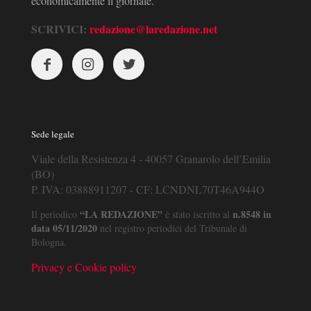
economicamente il giornale.
SCRIVICI:
redazione@laredazione.net
Sede legale
Viale della Resistenza 4 - 40057 Granarolo dell’Emilia
(BO)
P. IVA: 03888911207 - CF: LCNDNL70T46A944O
“LA REDAZIONE”
n.8548 in
Il periodico
è stato iscritto al
data 05/11/2020
nel registro periodici del Tribunale di
Bologna.
Privacy e Cookie policy