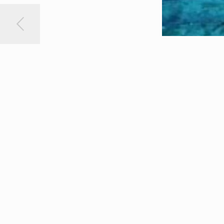
Ottant’anni dopo avviene il ritrovamento del
paesi Asiatici e più raramente nei territori 
Tante sorprese riservano i mari della Sicilia e numerosi s
Femmine è stato individuato un relitto risalente all’epoca r
vino. Oppure, il ritrovamento di due rostri di bronzo nel 
elmi, 20 paragnatidi, una spada e centinaia di monete in br
Identificato un C-46 della seconda guerra mondiale
E per ultimo, alle foci dei fiumi Verdura e Platani, in terri
grazie ad un’indagine condotta dal Dipartimento di Scienz