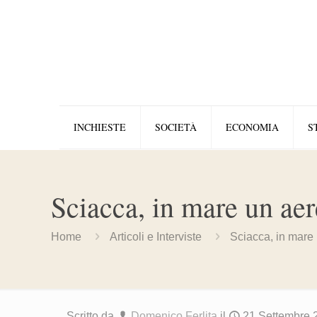
INCHIESTE
SOCIETÀ
ECONOMIA
S
Sciacca, in mare un ae
Home
Articoli e Interviste
Sciacca, in mare
Scritto da
Domenico Ferlita
il
21 Settembre 