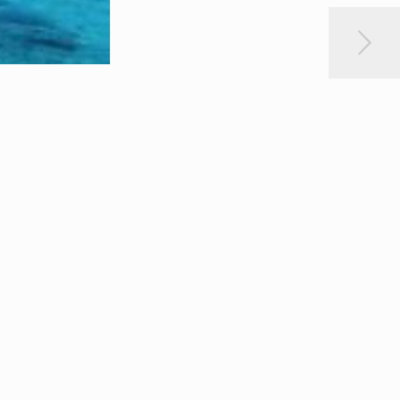
di mare, quel modello era impegnato nei
no 2021, quando nelle acque antistanti di Isola delle
molta probabilità venivano utilizzate per il trasporto di
ti recuperati in un fondale di circa 80 metri assieme a 15
salenti al III secondo a.C.
e da circa 80 anni. Frutto di una scoperta avvenuta nel 2023
n l’ISPRRA e la Soprintendenza del Mare di Sicilia.