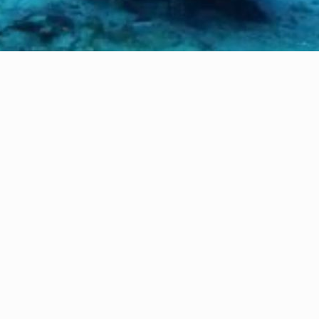
l’unico aereo costretto all’ammaraggio in quel tratto 
del Nord Africa ed europei.
ono i ritrovamenti che vengono scoperti nel corso degli anni come nell’an
omana, precisamente al II secolo a.C. Si tratta di antiche anfore che con 
mare di Levanzo. I reperti denominati “Egadi 26” ed “Egadi 27” erano sta
onzo che, stando a quanto appurato da archeologi e ricercatori, erano ri
torio di Sciacca è stato identificato l’antico relitto che giace sul fondal
a della Terra e del Mare dell’Università di Palermo in cooperazione co