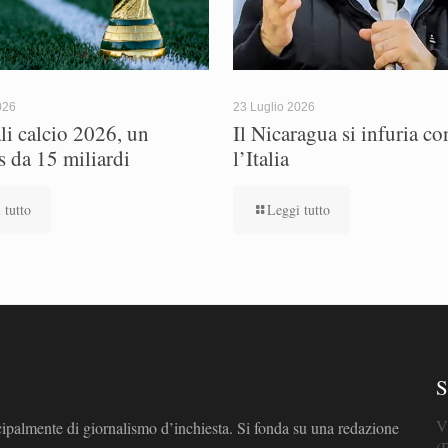
026
23 Luglio 2026
i calcio 2026, un
Il Nicaragua si infuria co
s da 15 miliardi
l’Italia
 tutto
Leggi tutto
S
V
cipalmente di giornalismo d’inchiesta. Si fonda su una redazione
(