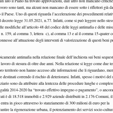
a un lato il Piano ha trovato approvazioni, dall’altro non mancano critich
oro sono tanti, ma alcuni non mancano di essere sotto i riflettori già d
l Paese. Uno di questi riguarda l’accelerazione dei procedimenti relati
el decreto legge 31.05.2021, n.77. Infatti, come si può leggere nello stes
lle modifiche all’articolo 48 del codice delle leggi antimafia e delle mis
, n. 159, al comma 3, lettera c), al comma 13 e al il comma 15-quater co
onnesse all’attuazione degli interventi di valorizzazione di questi beni pr
camerale antimafia nella relazione finale dell’inchiesta sui beni sequest
lavoro di stesura di oltre due anni. Nella relazione si legge come due te
oro territorio non hanno accesso alle informazioni che li riguardano, men
destinati correndo il rischio di deteriorarsi. Infatti, spesso i motivi de
iziario sono da attribuire alla lentezza delle procedure lunghe e compless
legalità 2014-2020 ha “trovato effettivo impegno o pagamento”, o ancora
scati è di 18.518 immobili e 2.929 aziende distribuiti in 2.176 Comuni, i
entra in gioco attraverso lo stanziamento di 300 milioni di euro per la
rantire la rigenerazione urbana, il potenziamento dei servizi socio-cultura