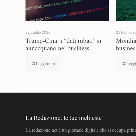
31 Luglio 2026
25 Luglio 2
Trump-Cina: i “dati rubati” si
Mondial
annacquano nel business
busines
Leggi tutto
Leggi
La Redazione, le tue inchieste
La redazione.net è un giornale digitale che si occupa prin