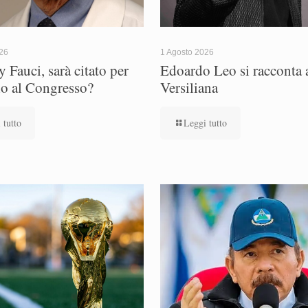
026
1 Agosto 2026
 Fauci, sarà citato per
Edoardo Leo si racconta a
io al Congresso?
Versiliana
 tutto
Leggi tutto