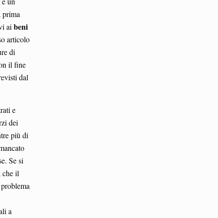
e e un
a prima
beni
vi ai
so articolo
ure di
n il fine
evisti dal
rati e
rzi dei
tre più di
l mancato
e. Se si
 che il
l problema
li a