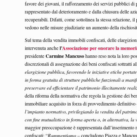
favore dei giovani, il rafforzamento dei servizi pubblici di
rappresentato dal deterioramento e dalla chiusura delle azi
recuperabili. Difatti, come sottolinea la stessa relazione, i
vedono nelle misure giudiziarie un aumento della rischiosi
Sul tema della vendita immobili confiscati, delle elargizio
l’
Associazione per onorare la memoria 
intervenuta anche
Carmine Mancuso
presidente
hanno reso nota la loro posi
discrezionali di assegnazione dei beni confiscati sottratti 
elargizione pubblica, favorendo le iniziative etiche portat
in forma gratuita di strutture pubbliche funzionali a manif
preservare ed efficientare il patrimonio illecitamente reali
della riforma della normativa che regola la gestione dei ben
immobiliare acquisito in forza di provvedimento definitivo d
l’impianto normativo, privilegiando la vendita del patrim
con fine mutualistico in forma aperta o, in alternativa, la
maggior preoccupazione è rappresentata dall’inserimento nel
confiscati: “
Rammentiamo
– concludono Piazza e Mancu