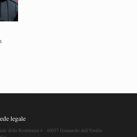
n
ede legale
iale della Resistenza 4 - 40057 Granarolo dell’Emilia
BO)