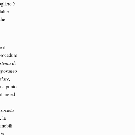
ogliere è
ali e
che
e il
 procedure
istema di
temporaneo
elare,
a a punto
iliare ed
 società
, la
mmobili
nto