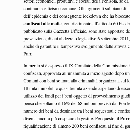
settori economici, produttivi e sociali della Penisola, se d
continuo scetticismo comune. Gli argomenti sul piano di lav
dell’epidemia e del conseguente lockdown che ha bloccato i
confiscati alle mafie
, con riferimento all’articolo 60 bis d
pubblicato sulla Gazzetta Ufficiale, sono state apportate de
prevenzione, di cui al decreto legislativo 6 settembre 2011
anche di garantire il tempestivo svolgimento delle attività c
Pnrr.
In merito si è espresso il IX Comitato della Commissione bi
confiscati, approvata all’unanimità a inizio agosto dopo un 
Comuni con beni sottratti alla criminalità organizzata sul l
18 mila immobili e quasi tremila aziende aspettano di essere 
utilizzo dei fondi per i beni oggetto di provvedimento giud
pensa che soltanto il 16% dei 68 milioni previsti dal Pon 
numero dei beni da destinare tra i beni sequestrati e confi
Pnrr
diventa ancora più cospicuo da gestire. Per questo, il
riqualificazione di almeno 200 beni confiscati al fine di ga