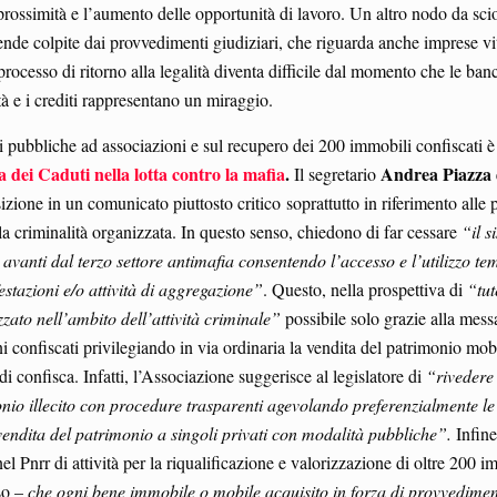
 prossimità e l’aumento delle opportunità di lavoro. Un altro nodo da sci
ende colpite dai provvedimenti giudiziari, che riguarda anche imprese vit
l processo di ritorno alla legalità diventa difficile dal momento che le ban
tà e i crediti rappresentano un miraggio.
ni pubbliche ad associazioni e sul recupero dei 200 immobili confiscati è
dei Caduti nella lotta contro la mafia
.
Andrea Piazza
Il segretario
zione in un comunicato piuttosto critico soprattutto in riferimento alle
alla criminalità organizzata. In questo senso, chiedono di far cessare
“il s
e avanti dal terzo settore antimafia consentendo l’accesso e l’utilizzo 
estazioni e/o attività di aggregazione”
. Questo, nella prospettiva di
“tut
zzato nell’ambito dell’attività criminale”
possibile solo grazie alla mess
i confiscati privilegiando in via ordinaria la vendita del patrimonio mob
i confisca. Infatti, l’Associazione suggerisce al legislatore di
“rivedere
onio illecito con procedure trasparenti agevolando preferenzialmente le
 vendita del patrimonio a singoli privati con modalità pubbliche”.
Infine
 Pnrr di attività per la riqualificazione e valorizzazione di oltre 200 i
so –
che ogni bene immobile o mobile acquisito in forza di provvedime