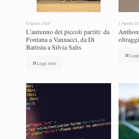
6 Agosto 2026
1 Agosto 2
L’autunno dei piccoli partiti: da
Anthony
Fontana a Vannacci, da Di
oltragg
Battista a Silvia Salis
Leggi
Leggi tutto