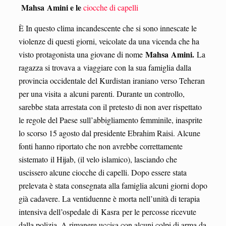
Mahsa Amini e le
ciocche di capelli
È In questo clima incandescente che si sono innescate le
violenze di questi giorni, veicolate da una vicenda che ha
Mahsa Amini.
visto protagonista una giovane di nome
La
ragazza si trovava a viaggiare con la sua famiglia dalla
provincia occidentale del Kurdistan iraniano verso Teheran
per una visita a alcuni parenti. Durante un controllo,
sarebbe stata arrestata con il pretesto di non aver rispettato
le regole del Paese sull’abbigliamento femminile, inasprite
lo scorso 15 agosto dal presidente Ebrahim Raisi. Alcune
fonti hanno riportato che non avrebbe correttamente
sistemato il Hijab, (il velo islamico), lasciando che
uscissero alcune ciocche di capelli. Dopo essere stata
prelevata è stata consegnata alla famiglia alcuni giorni dopo
già cadavere. La ventiduenne è morta nell’unità di terapia
intensiva dell’ospedale di Kasra per le percosse ricevute
dalla polizia. A rimanere uccisa con alcuni colpi di arma da