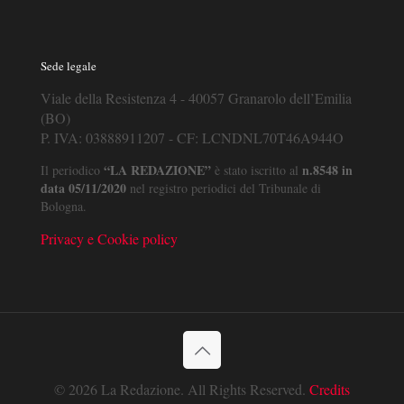
Sede legale
Viale della Resistenza 4 - 40057 Granarolo dell’Emilia
(BO)
P. IVA: 03888911207 - CF: LCNDNL70T46A944O
“LA REDAZIONE”
n.8548 in
Il periodico
è stato iscritto al
data 05/11/2020
nel registro periodici del Tribunale di
Bologna.
Privacy e Cookie policy
© 2026 La Redazione. All Rights Reserved.
Credits