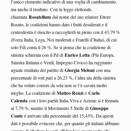
l’unico elemento indicativo di una voglia di cambiamento,
ma anche il risultato. Con la legge elettorale,
Rosatellum
chiamata
dal nome del suo relatore Ettore
Rosato, le coalizioni hanno dato i frutti desiderati e il
centrodestra è riuscito a raccoglierli in pieno con il 43,79 %
(Forza Italia, Lega, Noi moderati e Fratelli d’Italia), di cui
solo Fdi conta il 26 %. Se si pensa che la coalizione di
Enrico Letta
sinistra schierata con il Pd di
(Più Europa,
Sinistra Italiana e Verdi, Impegno Civico) ha raggiunto
Giorgia Meloni
uguale risultato del partito di
con una
percentuale di voti pari a 26,23 %, l’altra ala della sinistra
che ha voluto correre da sola non se l’è cavata molto
Matteo Renzi
Carlo
meglio. La coalizione di
e
Calenda
con i loro partiti Italia Viva e Azione si è fermata
Giuseppe
al 7,79 %, mentre il Movimento 5 Stelle di
Conte
è arrivato alla percentuale del 15,43%. Da questi
dati è possibile evincere che, per quanto gli italiani abbiano
cercato di ribaltare le sorti affidandosi questa volta allo