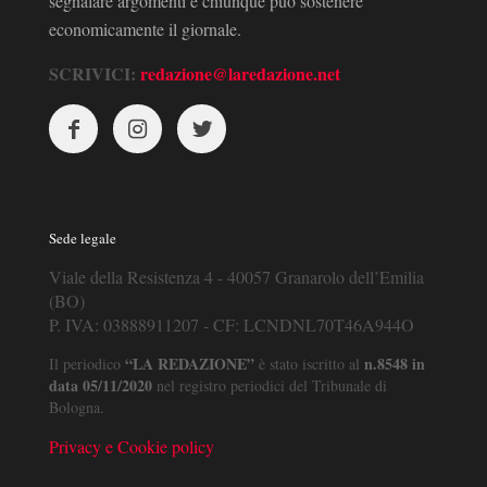
segnalare argomenti e chiunque può sostenere
economicamente il giornale.
SCRIVICI:
redazione@laredazione.net
Sede legale
Viale della Resistenza 4 - 40057 Granarolo dell’Emilia
(BO)
P. IVA: 03888911207 - CF: LCNDNL70T46A944O
“LA REDAZIONE”
n.8548 in
Il periodico
è stato iscritto al
data 05/11/2020
nel registro periodici del Tribunale di
Bologna.
Privacy e Cookie policy