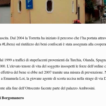
ascita. Dal 2004 la Torretta ha iniziato il percorso che l’ha portata attra
 #Libera) sul riutilizzo dei beni confiscati è stata assegnata alla cooper
dal 1999 a traffici di stupefacenti provenienti da Turchia, Olanda, Spag
 e 2000. L’elevato tenore di vita del soggetto insospettì le forze dell’ord
 effettiva del bene si ebbe nel 2007 tramite una misura di prevenzione. N
o a Emanuela Loi, la giovane agente di scorta uccisa nella strage di via 
lente alla fine dell’Ottocento facente parte del palazzo Ambrosini.
 di Borgomanero