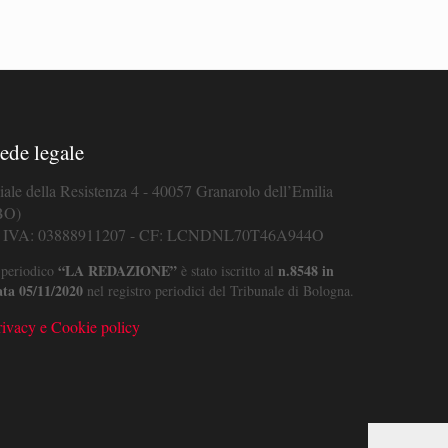
ede legale
iale della Resistenza 4 - 40057 Granarolo dell’Emilia
BO)
. IVA: 03888911207 - CF: LCNDNL70T46A944O
“LA REDAZIONE”
n.8548 in
 periodico
è stato iscritto al
ata 05/11/2020
nel registro periodici del Tribunale di Bologna.
rivacy e Cookie policy