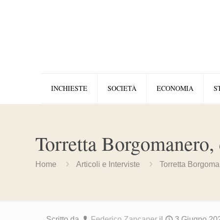
INCHIESTE
SOCIETÀ
ECONOMIA
S
Torretta Borgomanero, 
Home
Articoli e Interviste
Torretta Borgoma
Scritto da
Federico Zancaner
il
3 Giugno 20