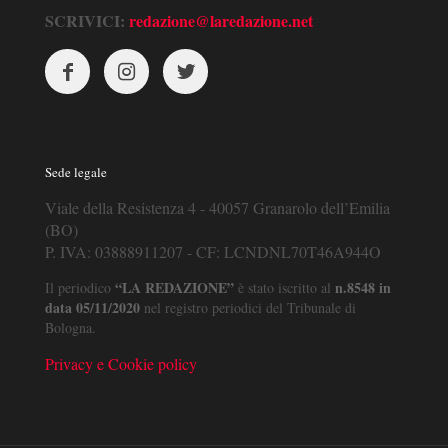
SCRIVICI:
redazione@laredazione.net
Sede legale
Viale della Resistenza 4 - 40057 Granarolo dell’Emilia
(BO)
P. IVA: 03888911207 - CF: LCNDNL70T46A944O
“LA REDAZIONE”
n.8548 in
Il periodico
è stato iscritto al
data 05/11/2020
nel registro periodici del Tribunale di
Bologna.
Privacy e Cookie policy