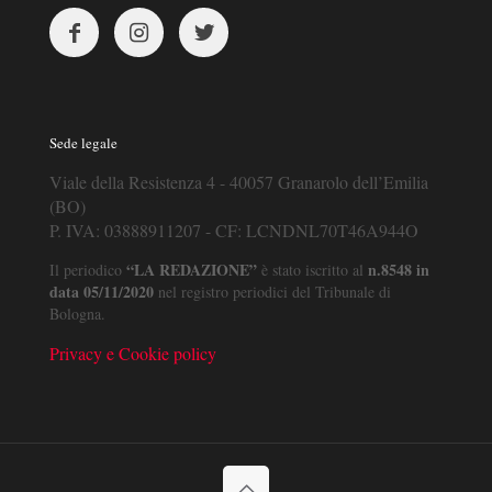
Sede legale
Viale della Resistenza 4 - 40057 Granarolo dell’Emilia
(BO)
P. IVA: 03888911207 - CF: LCNDNL70T46A944O
“LA REDAZIONE”
n.8548 in
Il periodico
è stato iscritto al
data 05/11/2020
nel registro periodici del Tribunale di
Bologna.
Privacy e Cookie policy