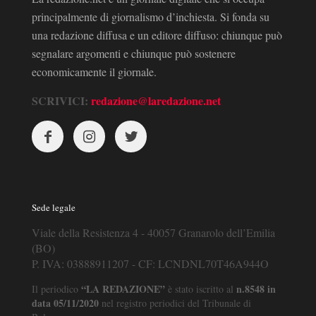
principalmente di giornalismo d’inchiesta. Si fonda su
una redazione diffusa e un editore diffuso: chiunque può
segnalare argomenti e chiunque può sostenere
economicamente il giornale.
SCRIVICI:
redazione@laredazione.net
Sede legale
Viale della Resistenza 4 - 40057 Granarolo dell’Emilia
(BO)
P. IVA: 03888911207 - CF: LCNDNL70T46A944O
“LA REDAZIONE”
n.8548 in
Il periodico
è stato iscritto al
data 05/11/2020
nel registro periodici del Tribunale di