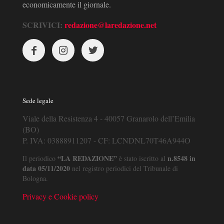
economicamente il giornale.
SCRIVICI:
redazione@laredazione.net
Sede legale
Viale della Resistenza 4 - 40057 Granarolo dell’Emilia
(BO)
P. IVA: 03888911207 - CF: LCNDNL70T46A944O
“LA REDAZIONE”
n.8548 in
Il periodico
è stato iscritto al
data 05/11/2020
nel registro periodici del Tribunale di
Bologna.
Privacy e Cookie policy