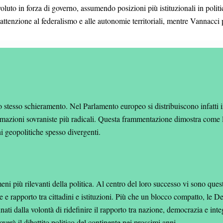
evoluto in forza di governo, assumendo posizioni più istituzionali in polit
ttenzione al federalismo e alle autonomie territoriali, mentre Vannacci p
stesso schieramento. Nel Parlamento europeo si distribuiscono infatti in g
rmazioni sovraniste più radicali. Questa frammentazione dimostra come l
ni geopolitiche spesso divergenti.
i più rilevanti della politica. Al centro del loro successo vi sono questi
ne e rapporto tra cittadini e istituzioni. Più che un blocco compatto, l
unati dalla volontà di ridefinire il rapporto tra nazione, democrazia e i
verà il dibattito politico del continente nei prossimi anni.