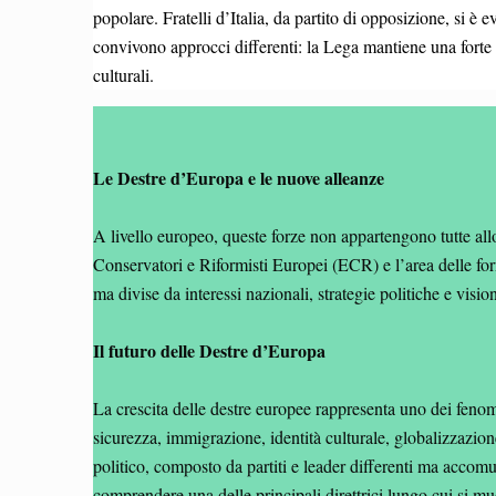
popolare. Fratelli d’Italia, da partito di opposizione, si è 
convivono approcci differenti: la Lega mantiene una forte a
culturali.
Le Destre d’Europa e le nuove alleanze
A livello europeo, queste forze non appartengono tutte allo 
Conservatori e Riformisti Europei (ECR) e l’area delle fo
ma divise da interessi nazionali, strategie politiche e visio
Il futuro delle Destre d’Europa
La crescita delle destre europee rappresenta uno dei fenomen
sicurezza, immigrazione, identità culturale, globalizzazio
politico, composto da partiti e leader differenti ma accom
comprendere una delle principali direttrici lungo cui si muo