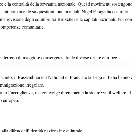
e è la centralità della sovranità nazionale. Questi movimenti sostengon
e autonomamente su questioni fondamentali. Nigel Farage ha costruito la pr
revisione degli equilibri tra Bruxelles e le capitali nazionali. Pur con 
le competenze comunitarie.
l terreno di maggiore convergenza tra le diverse destre europee.
o, il Rassemblement National in Francia e la Lega in Italia hanno cost
l’immigrazione irregolare.
nto l’accoglienza, ma coinvolge direttamente la sicurezza, il welfare, il
to europeo.
 alla difesa dell’identità nazionale e culturale.