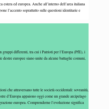
ica estera ed europea. Anche all’interno dell’area italiana
one l’accento soprattutto sulle questioni identitarie e
ruppi differenti, tra cui i Patrioti per l’Europa (PfE), i
e destre europee siano unite da alcune battaglie comuni,
oni che attraversano tutte le società occidentali: sovranità,
e Destre d’Europa appaiono oggi come un grande arcipelago
ntegrazione europea. Comprenderne l’evoluzione significa