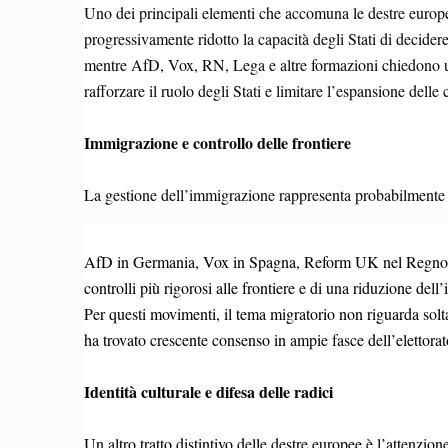
Uno dei principali elementi che accomuna le destre europe
progressivamente ridotto la capacità degli Stati di decider
mentre AfD, Vox, RN, Lega e altre formazioni chiedono una 
rafforzare il ruolo degli Stati e limitare l’espansione del
Immigrazione e controllo delle frontiere
La gestione dell’immigrazione rappresenta probabilmente i
AfD in Germania, Vox in Spagna, Reform UK nel Regno Unit
controlli più rigorosi alle frontiere e di una riduzione del
Per questi movimenti, il tema migratorio non riguarda solta
ha trovato crescente consenso in ampie fasce dell’elettora
Identità culturale e difesa delle radici
Un altro tratto distintivo delle destre europee è l’attenzione